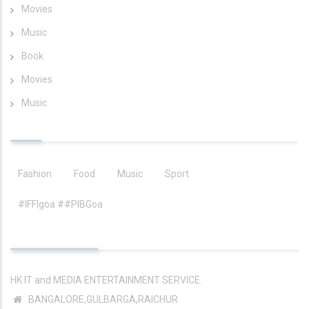
Movies
Music
Book
Movies
Music
TAGS
Fashion
Food
Music
Sport
#IFFIgoa ##PIBGoa
CONTACT INFO
HK IT and MEDIA ENTERTAINMENT SERVICE.
BANGALORE,GULBARGA,RAICHUR