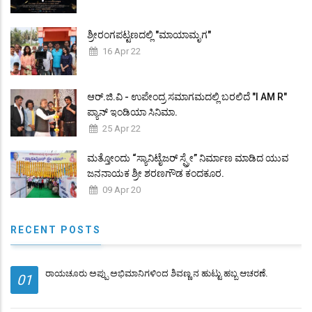
ಶ್ರೀರಂಗಪಟ್ಟಣದಲ್ಲಿ "ಮಾಯಾಮೃಗ"
16 Apr 22
ಆರ್.ಜಿ.ವಿ - ಉಪೇಂದ್ರ ಸಮಾಗಮದಲ್ಲಿ ಬರಲಿದೆ "I AM R"
ಪ್ಯಾನ್ ಇಂಡಿಯಾ ಸಿನಿಮಾ.
25 Apr 22
ಮತ್ತೋಂದು “ಸ್ಯಾನಿಟೈಜರ್ ಸ್ಪ್ರೇ” ನಿರ್ಮಾಣ ಮಾಡಿದ ಯುವ
ಜನನಾಯಕ ಶ್ರೀ ಶರಣಗೌಡ ಕಂದಕೂರ.
09 Apr 20
RECENT POSTS
ರಾಯಚೂರು ಅಪ್ಪು ಅಭಿಮಾನಿಗಳಿಂದ ಶಿವಣ್ಣ ನ ಹುಟ್ಟು ಹಬ್ಬ ಆಚರಣೆ.
01