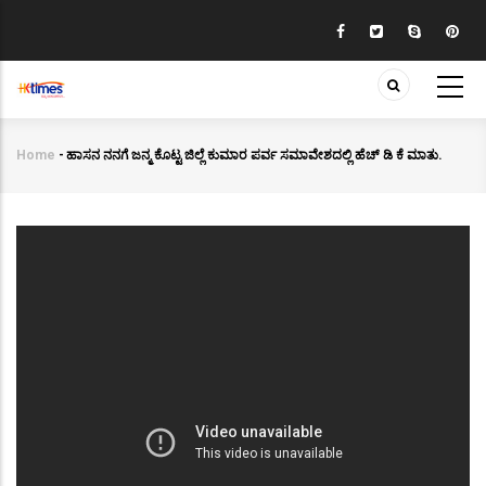
Skip
to
main
content
Home
-
ಹಾಸನ ನನಗೆ ಜನ್ಮ ಕೊಟ್ಟ ಜಿಲ್ಲೆ ಕುಮಾರ ಪರ್ವ ಸಮಾವೇಶದಲ್ಲಿ ಹೆಚ್ ಡಿ ಕೆ ಮಾತು.
Breadcrumb