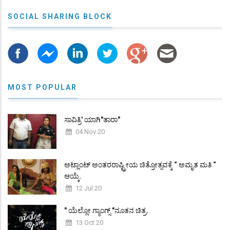
SOCIAL SHARING BLOCK
MOST POPULAR
ಸಾವಿತ್ರಿ' ಯಾಗಿ"ತಾರಾ"
04 Nov 20
ಅಟ್ಲಾಂಟ್ ಅಂತರರಾಷ್ಟ್ರೀಯ ಚಿತ್ರೋತ್ಸವಕ್ಕೆ “ ಅಮೃತ ಮತಿ “
ಆಯ್ಕೆ.
12 Jul 20
" ಯೆಲ್ಲೋ ಗ್ಯಾಂಗ್ಸ್ "ನೂತನ ಚಿತ್ರ.
13 Oct 20