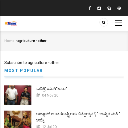
Skip
to
main
content
Home
-
agriculture -other
Breadcrumb
Subscribe to agriculture -other
MOST POPULAR
ಸಾವಿತ್ರಿ' ಯಾಗಿ"ತಾರಾ"
04 Nov 20
ಅಟ್ಲಾಂಟ್ ಅಂತರರಾಷ್ಟ್ರೀಯ ಚಿತ್ರೋತ್ಸವಕ್ಕೆ “ ಅಮೃತ ಮತಿ “
ಆಯ್ಕೆ.
12 Jul 20