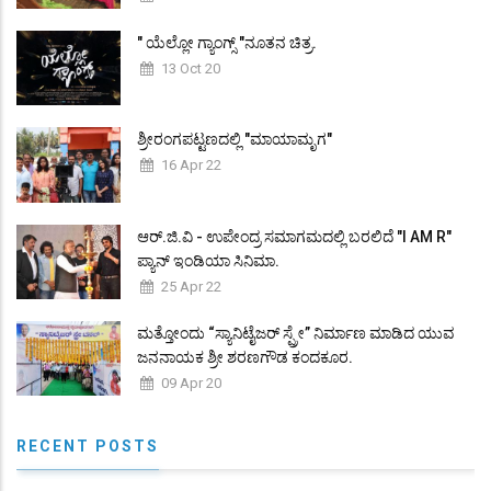
" ಯೆಲ್ಲೋ ಗ್ಯಾಂಗ್ಸ್ "ನೂತನ ಚಿತ್ರ.
13 Oct 20
ಶ್ರೀರಂಗಪಟ್ಟಣದಲ್ಲಿ "ಮಾಯಾಮೃಗ"
16 Apr 22
ಆರ್.ಜಿ.ವಿ - ಉಪೇಂದ್ರ ಸಮಾಗಮದಲ್ಲಿ ಬರಲಿದೆ "I AM R"
ಪ್ಯಾನ್ ಇಂಡಿಯಾ ಸಿನಿಮಾ.
25 Apr 22
ಮತ್ತೋಂದು “ಸ್ಯಾನಿಟೈಜರ್ ಸ್ಪ್ರೇ” ನಿರ್ಮಾಣ ಮಾಡಿದ ಯುವ
ಜನನಾಯಕ ಶ್ರೀ ಶರಣಗೌಡ ಕಂದಕೂರ.
09 Apr 20
RECENT POSTS