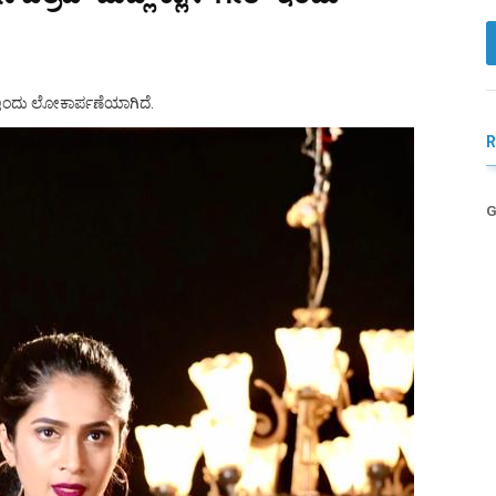
ೆ" ಇಂದು ಲೋಕಾರ್ಪಣೆಯಾಗಿದೆ.
G