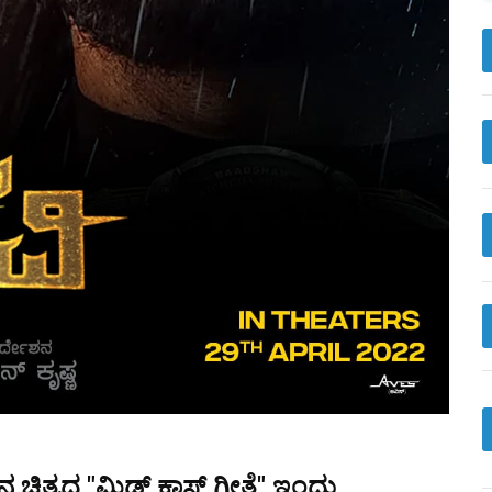
ಚಿತ್ರದ "ಮಿಡ್ಲ್ ಕ್ಲಾಸ್ ಗೀತೆ" ಇಂದು