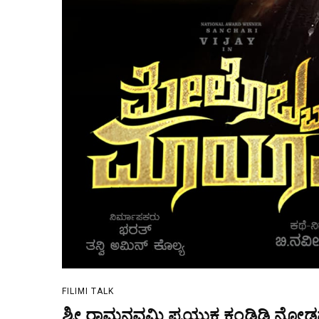
FILIMI TALK
ಶ್ರೀ ರಾಮನವಮಿ ಪ್ರಯುಕ್ತ ಕಂಡ್ಹಿಡಿ ನೋಡನ 