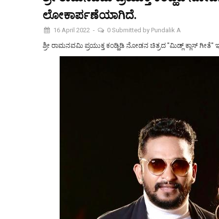
ಲೋಕಾರ್ಪಣೆಯಾಗಿದೆ.
16 April 2022
-
0
Submitted by
Pundalik A
ಶ್ರೀ ರಾಮನವಮಿ ಪ್ರಯುಕ್ತ ಕಂಡ್ಹಿಡಿ ನೋಡನ ಚಿತ್ರದ "ಮಿಡ್ಲ್ ಕ್ಲಾಸ್ ಗೀತ