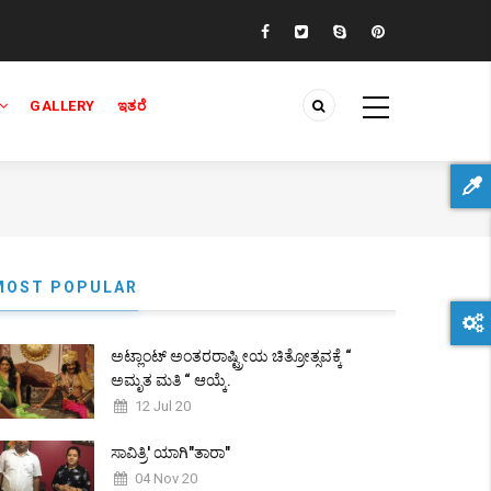
GALLERY
ಇತರೆ
MOST POPULAR
ಅಟ್ಲಾಂಟ್ ಅಂತರರಾಷ್ಟ್ರೀಯ ಚಿತ್ರೋತ್ಸವಕ್ಕೆ “
ಅಮೃತ ಮತಿ “ ಆಯ್ಕೆ.
12 Jul 20
ಸಾವಿತ್ರಿ' ಯಾಗಿ"ತಾರಾ"
04 Nov 20