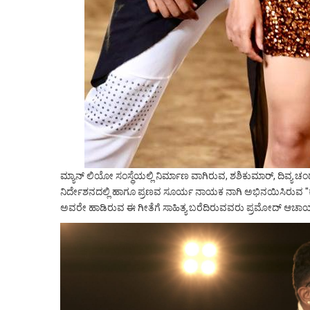
ಮ್ಯಾನ್ ಲಿಯೋ ಸಂಸ್ಥೆಯಲ್ಲಿ ನಿರ್ಮಾಣ ವಾಗಿರುವ, ಶಶಿಕುಮಾರ್, ದಿವ್ಯ
ನಿರ್ದೇಶನದಲ್ಲಿ ಹಾಗೂ ಪ್ರಣವ ಸೂರ್ಯ ನಾಯಕ ನಾಗಿ ಅಭಿನಯಿಸಿರುವ "ಕಂ
ಅವರೇ ಹಾಡಿರುವ ಈ ಗೀತೆಗೆ ಸಾಹಿತ್ಯ ಬರೆದಿರುವವರು ಪ್ರಮೋದ್ ಆಚಾರ