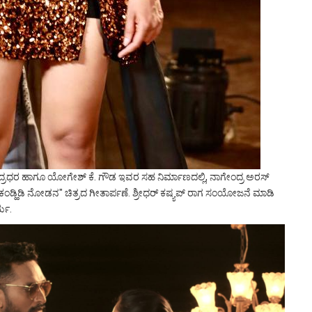
 ಚಂದ್ರಧರ ಹಾಗೂ ಯೋಗೇಶ್ ಕೆ. ಗೌಡ ಇವರ ಸಹ ನಿರ್ಮಾಣದಲ್ಲಿ, ನಾಗೇಂದ್ರ ಅರಸ್
ಡ್ಹಿಡಿ ನೋಡನ" ಚಿತ್ರದ ಗೀತಾರ್ಪಣೆ. ಶ್ರೀಧರ್ ಕಷ್ಯಪ್ ರಾಗ ಸಂಯೋಜನೆ ಮಾಡಿ
್ಯ.