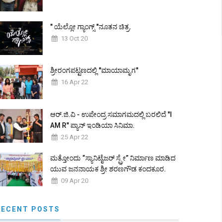
" ಯೆಲ್ಲೋ ಗ್ಯಾಂಗ್ಸ್ "ನೂತನ ಚಿತ್ರ.
13 Oct 20
ಶ್ರೀರಂಗಪಟ್ಟಣದಲ್ಲಿ "ಮಾಯಾಮೃಗ"
16 Apr 22
ಆರ್.ಜಿ.ವಿ - ಉಪೇಂದ್ರ ಸಮಾಗಮದಲ್ಲಿ ಬರಲಿದೆ "I
AM R" ಪ್ಯಾನ್ ಇಂಡಿಯಾ ಸಿನಿಮಾ.
25 Apr 22
ಮತ್ತೋಂದು “ಸ್ಯಾನಿಟೈಜರ್ ಸ್ಪ್ರೇ” ನಿರ್ಮಾಣ ಮಾಡಿದ
ಯುವ ಜನನಾಯಕ ಶ್ರೀ ಶರಣಗೌಡ ಕಂದಕೂರ.
09 Apr 20
RECENT POSTS