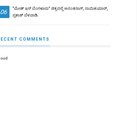
"ಮೇಡ್ ಇನ್ ಬೆಂಗಳೂರು" ಚಿತ್ರದಲ್ಲಿ ಅನಂತನಾಗ್, ಸಾಯಿಕುಮಾರ್,
06
ಪ್ರಕಾಶ್ ಬೆಳವಾಡಿ.
RECENT COMMENTS
ood