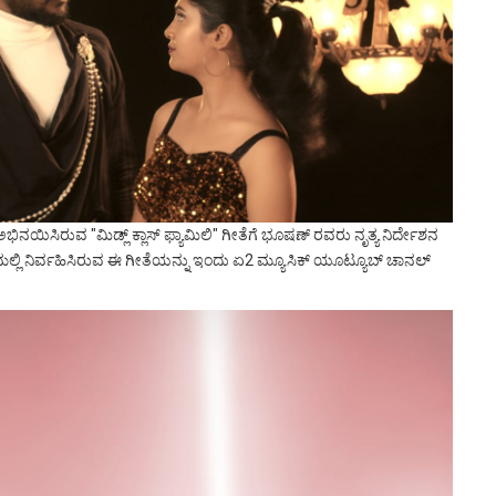
ಸಿರುವ "ಮಿಡ್ಲ್ ಕ್ಲಾಸ್ ಫ್ಯಾಮಿಲಿ" ಗೀತೆಗೆ ಭೂಷಣ್ ರವರು ನೃತ್ಯ ನಿರ್ದೇಶನ
ಲ್ಲಿ ನಿರ್ವಹಿಸಿರುವ ಈ ಗೀತೆಯನ್ನು ಇಂದು ಏ2 ಮ್ಯೂಸಿಕ್ ಯೂಟ್ಯೂಬ್ ಚಾನಲ್