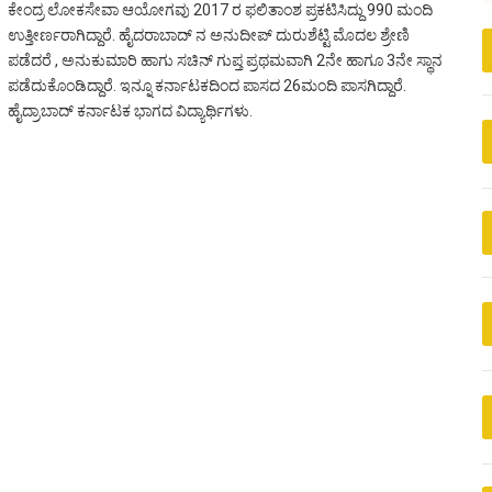
ಕೇಂದ್ರ ಲೋಕಸೇವಾ ಆಯೋಗವು 2017 ರ ಫಲಿತಾಂಶ ಪ್ರಕಟಿಸಿದ್ದು 990 ಮಂದಿ
ಉತ್ತೀರ್ಣರಾಗಿದ್ದಾರೆ. ಹೈದರಾಬಾದ್ ನ ಅನುದೀಪ್ ದುರುಶೆಟ್ಟಿ ಮೊದಲ ಶ್ರೇಣಿ
ಪಡೆದರೆ , ಅನುಕುಮಾರಿ ಹಾಗು ಸಚಿನ್ ಗುಪ್ತ ಪ್ರಥಮವಾಗಿ 2ನೇ ಹಾಗೂ 3ನೇ ಸ್ಥಾನ
ಪಡೆದುಕೊಂಡಿದ್ದಾರೆ. ಇನ್ನೂ ಕರ್ನಾಟಕದಿಂದ ಪಾಸದ 26ಮಂದಿ ಪಾಸಗಿದ್ದಾರೆ.
ಹೈದ್ರಾಬಾದ್ ಕರ್ನಾಟಕ ಭಾಗದ ವಿದ್ಯಾರ್ಥಿಗಳು.