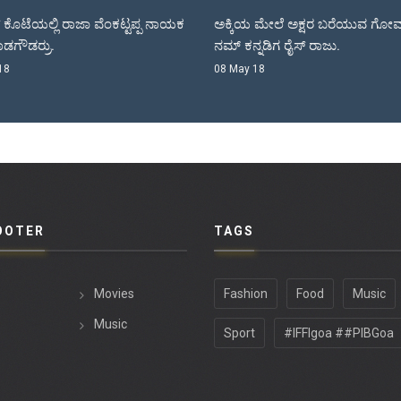
ಅಕ್ಕಿಯ ಮೇಲೆ ಅಕ್ಷರ ಬರೆಯುವ ಗೋವಾದಲ್ಲಿ
ಸೌಂಡ್ ಮಾಡಲು ಬರುತ್ತಿದ
ನಮ್ ಕನ್ನಡಿಗ ರೈಸ್ ರಾಜು.
ಚಿತ್ರ.
08 May 18
30 Apr 18
OOTER
TAGS
Movies
Fashion
Food
Music
Music
Sport
#IFFIgoa ##PIBGoa