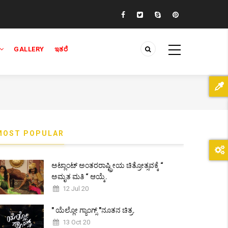
GALLERY
ಇತರೆ
MOST POPULAR
ಅಟ್ಲಾಂಟ್ ಅಂತರರಾಷ್ಟ್ರೀಯ ಚಿತ್ರೋತ್ಸವಕ್ಕೆ “
ಅಮೃತ ಮತಿ “ ಆಯ್ಕೆ.
12 Jul 20
" ಯೆಲ್ಲೋ ಗ್ಯಾಂಗ್ಸ್ "ನೂತನ ಚಿತ್ರ.
13 Oct 20