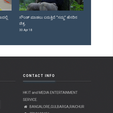
ಹೆಸರಿನ
ಹೆಚ್ ಡಿ ಕೆ ಮುಂದಿನ ಸರ್ಕಾರ...
ಟಗರು ಖ್ಯಾತಿಯ
05 Apr 18
04 Apr 18
CONTACT INFO
HK IT and MEDIA ENTERTAINMENT
SERVICE.
BANGALORE,GULBARGA,RAICHUR