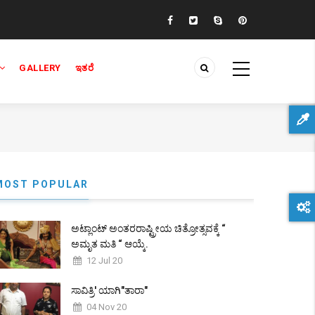
GALLERY
ಇತರೆ
MOST POPULAR
ಅಟ್ಲಾಂಟ್ ಅಂತರರಾಷ್ಟ್ರೀಯ ಚಿತ್ರೋತ್ಸವಕ್ಕೆ “
ಅಮೃತ ಮತಿ “ ಆಯ್ಕೆ.
12 Jul 20
ಸಾವಿತ್ರಿ' ಯಾಗಿ"ತಾರಾ"
04 Nov 20