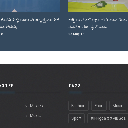
ಿಯ ಮೇಲೆ ಅಕ್ಷರ ಬರೆಯುವ ಗೋವಾದಲ್ಲಿ
ಸೌಂಡ್ ಮಾಡಲು ಬರುತ್ತಿದೆ “ಸದ್ದು” 
ನ್ನಡಿಗ ರೈಸ್ ರಾಜು.
ಚಿತ್ರ.
y 18
30 Apr 18
OOTER
TAGS
Movies
Fashion
Food
Music
Music
Sport
#IFFIgoa ##PIBGoa