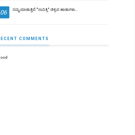
ಸದ್ದು ಮಾಡುತ್ತಿದೆ "ಸಾವಿತ್ರಿ" ಚಿತ್ರದ ಹಾಡುಗಳು..
06
RECENT COMMENTS
ood