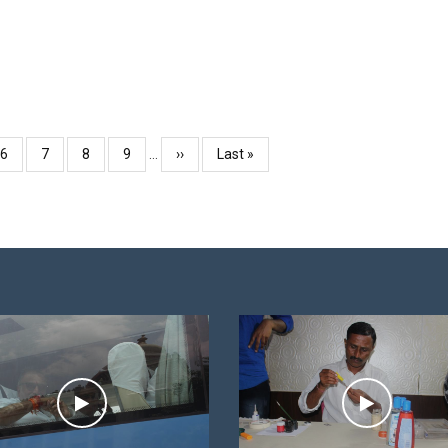
Page
6
Page
7
Page
8
Page
9
…
Next
››
Last
Last »
page
page