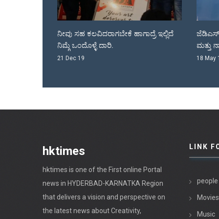
ಾದ್ರೆ ಇಲ್ಲಿದೆ
ಜೆಡಿಎಸ್ ಕೊಟೆಯಲ್ಲಿ ರಾಜಾ ವೆಂಕಟ್ಟಪ್ಪ ನಾಯಕ
ಅಕ್ಕ
ಮತ್ತು ನಾಡಗೌಡರ್ರು.
ನಮ್ ಕ
18 May 18
08 Ma
LINK F
hktimes
hktimes is one of the First online Portal
people
news in HYDERBAD-KARNATKA Region
that delivers a vision and perspective on
Movies
the latest news about Creativity,
Music