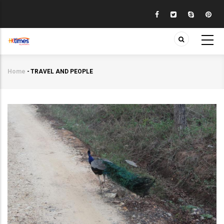
Skip
to
main
content
Home
-
TRAVEL AND PEOPLE
Breadcrumb