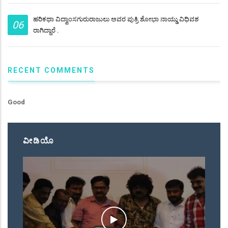
ಹರಿಕಥಾ ವಿದ್ವಾಂಸಗುರುರಾಜುಲು ಅವರ ಪುತ್ರಿ ಶೋಭಾ ನಾಯ್ಡು ವಿಧಿವಶ
06
ರಾಗಿದ್ದಾರೆ .
RECENT COMMENTS
Good
ವೀಡಿಯೊ