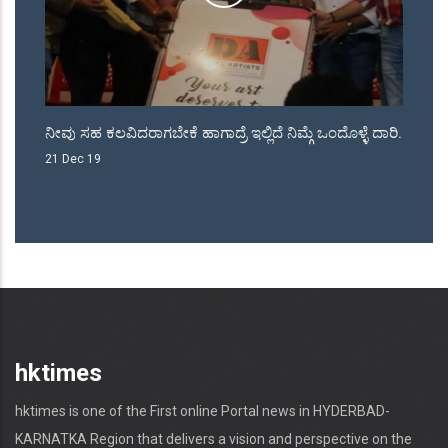
ಿದೆ ನಿಮ್ಗೆ ಒಂದೊಳ್ಳೆ ದಾರಿ.
ಜೆಡಿಎಸ್ ಕೊಟೆಯಲ್ಲಿ ರಾಜಾ ವೆಂಕಟ್ಟಪ್ಪ ನಾಯಕ ಮತ
ನಾಡಗೌಡರ್ರು.
18 May 18
hktimes
hktimes is one of the First online Portal news in HYDERBAD-
KARNATKA Region that delivers a vision and perspective on the