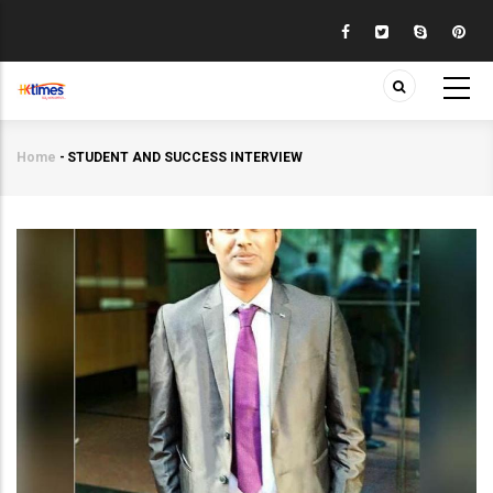
Skip
to
main
content
Home
-
STUDENT AND SUCCESS INTERVIEW
Breadcrumb