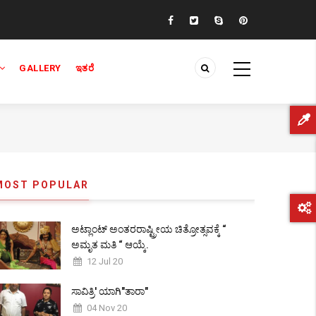
GALLERY
ಇತರೆ
MOST POPULAR
ಅಟ್ಲಾಂಟ್ ಅಂತರರಾಷ್ಟ್ರೀಯ ಚಿತ್ರೋತ್ಸವಕ್ಕೆ “
ಅಮೃತ ಮತಿ “ ಆಯ್ಕೆ.
12 Jul 20
ಸಾವಿತ್ರಿ' ಯಾಗಿ"ತಾರಾ"
04 Nov 20