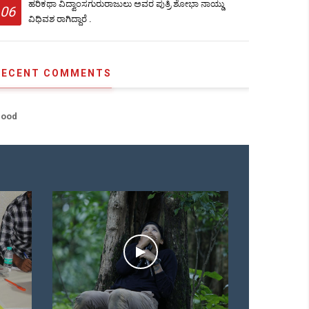
ಹರಿಕಥಾ ವಿದ್ವಾಂಸಗುರುರಾಜುಲು ಅವರ ಪುತ್ರಿ ಶೋಭಾ ನಾಯ್ಡು
06
ವಿಧಿವಶ ರಾಗಿದ್ದಾರೆ .
RECENT COMMENTS
ood