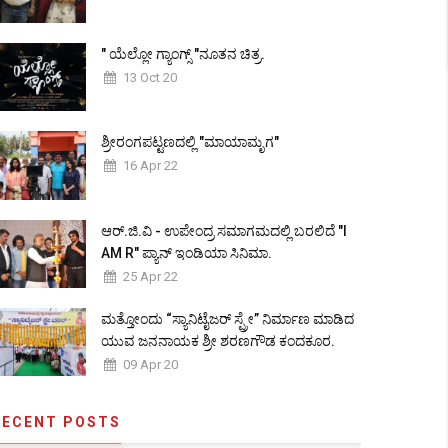
" ಯೆಲ್ಲೋ ಗ್ಯಾಂಗ್ಸ್ "ನೂತನ ಚಿತ್ರ.
13 Oct 20
ಶ್ರೀರಂಗಪಟ್ಟಣದಲ್ಲಿ "ಮಾಯಾಮೃಗ"
16 Apr 22
ಆರ್.ಜಿ.ವಿ - ಉಪೇಂದ್ರ ಸಮಾಗಮದಲ್ಲಿ ಬರಲಿದೆ "I
AM R" ಪ್ಯಾನ್ ಇಂಡಿಯಾ ಸಿನಿಮಾ.
25 Apr 22
ಮತ್ತೋಂದು “ಸ್ಯಾನಿಟೈಜರ್ ಸ್ಪ್ರೇ” ನಿರ್ಮಾಣ ಮಾಡಿದ
ಯುವ ಜನನಾಯಕ ಶ್ರೀ ಶರಣಗೌಡ ಕಂದಕೂರ.
09 Apr 20
RECENT POSTS