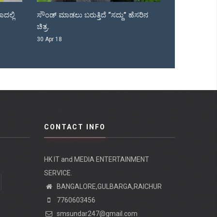
” ಹೆಸರಿನ
ಹೆಚ್ ಡಿ ಕೆ ಮುಂದಿನ ಸರ್ಕಾರ...
ಟಗರು ಖ್ಯಾತ
05 Apr 18
04 Apr 18
CONTACT INFO
HK IT and MEDIA ENTERTAINMENT
SERVICE.
BANGALORE,GULBARGA,RAICHUR
7760603456
smsundar247@gmail.com