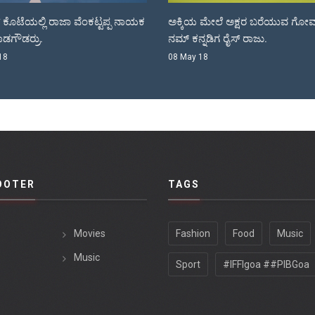
ಕಿಯ ಮೇಲೆ ಅಕ್ಷರ ಬರೆಯುವ ಗೋವಾದಲ್ಲಿ
ಸೌಂಡ್ ಮಾಡಲು ಬರುತ್ತಿದೆ “ಸದ್ದು
 ಕನ್ನಡಿಗ ರೈಸ್ ರಾಜು.
ಚಿತ್ರ.
May 18
30 Apr 18
OOTER
TAGS
Movies
Fashion
Food
Music
Music
Sport
#IFFIgoa ##PIBGoa