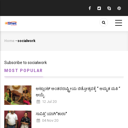
Skip
to
main
content
Home
-
socialwork
Breadcrumb
Subscribe to socialwork
MOST POPULAR
ಅಟ್ಲಾಂಟ್ ಅಂತರರಾಷ್ಟ್ರೀಯ ಚಿತ್ರೋತ್ಸವಕ್ಕೆ “ ಅಮೃತ ಮತಿ “
ಆಯ್ಕೆ.
12 Jul 20
ಸಾವಿತ್ರಿ' ಯಾಗಿ"ತಾರಾ"
04 Nov 20