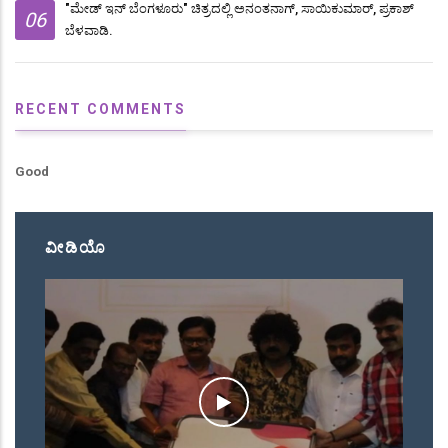
"ಮೇಡ್ ಇನ್ ಬೆಂಗಳೂರು" ಚಿತ್ರದಲ್ಲಿ ಅನಂತನಾಗ್, ಸಾಯಿಕುಮಾರ್, ಪ್ರಕಾಶ್
06
ಬೆಳವಾಡಿ.
RECENT COMMENTS
Good
ವೀಡಿಯೊ