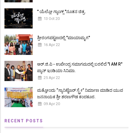
" ಯೆಲ್ಲೋ ಗ್ಯಾಂಗ್ಸ್ "ನೂತನ ಚಿತ್ರ.
13 Oct 20
ಶ್ರೀರಂಗಪಟ್ಟಣದಲ್ಲಿ "ಮಾಯಾಮೃಗ"
16 Apr 22
ಆರ್.ಜಿ.ವಿ - ಉಪೇಂದ್ರ ಸಮಾಗಮದಲ್ಲಿ ಬರಲಿದೆ "I AM R"
ಪ್ಯಾನ್ ಇಂಡಿಯಾ ಸಿನಿಮಾ.
25 Apr 22
ಮತ್ತೋಂದು “ಸ್ಯಾನಿಟೈಜರ್ ಸ್ಪ್ರೇ” ನಿರ್ಮಾಣ ಮಾಡಿದ ಯುವ
ಜನನಾಯಕ ಶ್ರೀ ಶರಣಗೌಡ ಕಂದಕೂರ.
09 Apr 20
RECENT POSTS